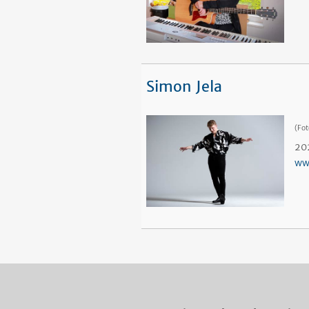
Simon Jela
(Fot
20
ww