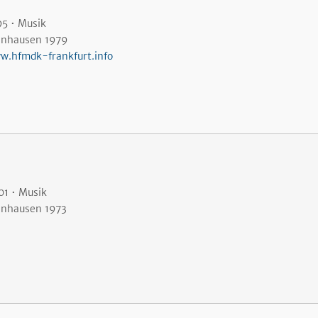
95 • Musik
lnhausen 1979
w.hfmdk-frankfurt.info
01 • Musik
lnhausen 1973