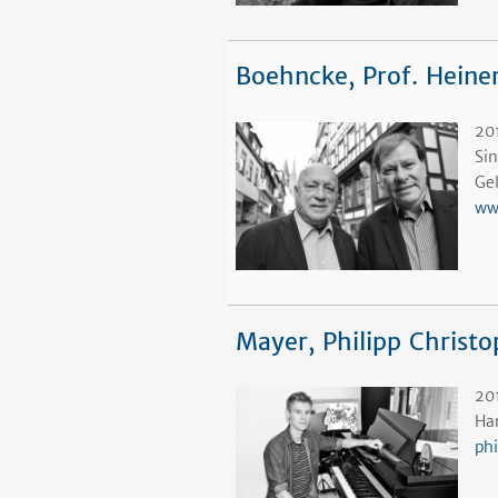
Boehncke, Prof. Heine
201
Si
Ge
ww
Mayer, Philipp Christ
20
Ha
ph