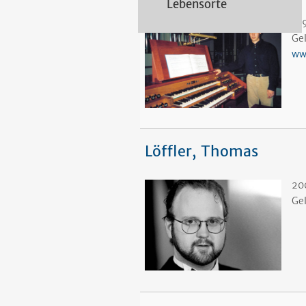
Lebensorte
19
Ge
ww
Löffler, Thomas
20
Ge