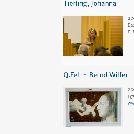
Tierling, Johanna
20
Ba
E-
Q.Fell - Bernd Wilfer
200
Eg
ww