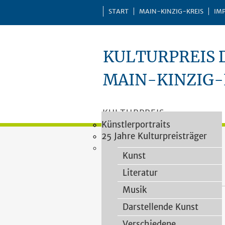
START
MAIN-KINZIG-KREIS
IM
KULTURPREIS 
MAIN-KINZIG-
KULTURPREIS
Vergaberichtlinien
Impressionen
Künstlerportraits
Kategorien
PREISTRÄGER
Vorschlagsformular
25 Jahre Kulturpreisträger
VERLEIHUNGEN
Heimatforschung
Kulturpreisjury
PUBLIKATIONEN
Kunst
Gelnhausen
Literatur
Musik
Seibig, Adolf
Darstellende Kunst
Verschiedene