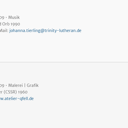
09 • Musik
d Orb 1990
Mail:
johanna.tierling@trinity-lutheran.de
9 • Malerei | Grafik
er (CSSR) 1960
w.atelier-qfell.de