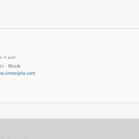
o: © peal)
21 • Musik
w.simonjela.com