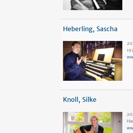
Heberling, Sascha
20
19
ww
Knoll, Silke
20
Ha
ww