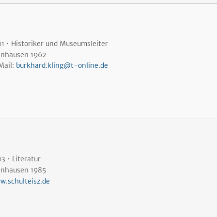
11 • Historiker und Museumsleiter
lnhausen 1962
Mail:
burkhard.kling@t-online.de
3 • Literatur
lnhausen 1985
w.schulteisz.de