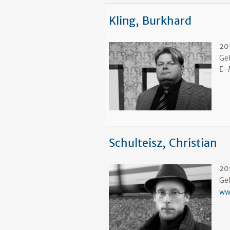
Kling, Burkhard
20
Ge
E-
Schulteisz, Christian
201
Ge
ww