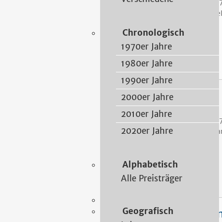
19
Ge
Chronologisch
1970er Jahre
1980er Jahre
1990er Jahre
Mende, Gerd
2000er Jahre
2010er Jahre
19
2020er Jahre
Ha
Alphabetisch
Alle Preisträger
Geografisch
Viegelahn, Prof. Stefa