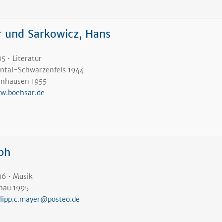
r und Sarkowicz, Hans
5 • Literatur
nntal-Schwarzenfels 1944
lnhausen 1955
w.boehsar.de
oph
16 • Musik
nau 1995
ilipp.c.mayer@posteo.de