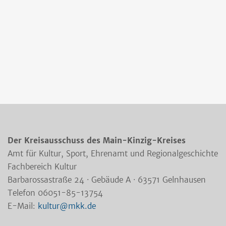
Der Kreisausschuss des Main-Kinzig-Kreises
Amt für Kultur, Sport, Ehrenamt und Regionalgeschichte
Fachbereich Kultur
Barbarossastraße 24 · Gebäude A · 63571 Gelnhausen
Telefon 06051-85-13754
E-Mail:
kultur@mkk.de