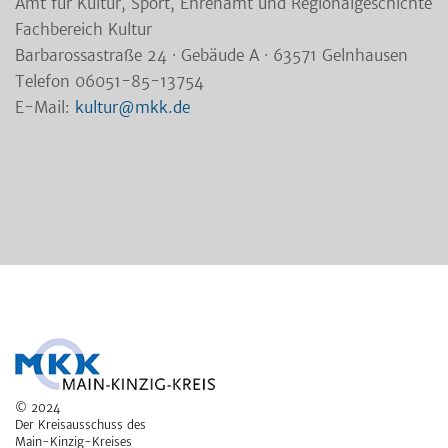
Amt für Kultur, Sport, Ehrenamt und Regionalgeschichte
Fachbereich Kultur
Barbarossastraße 24 · Gebäude A · 63571 Gelnhausen
Telefon 06051-85-13754
E-Mail:
kultur@mkk.de
© 2024
Der Kreisausschuss des
Main-Kinzig-Kreises