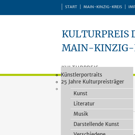
START
MAIN-KINZIG-KREIS
IM
KULTURPREIS 
MAIN-KINZIG-
KULTURPREIS
Vergaberichtlinien
Impressionen
Künstlerportraits
Kategorien
PREISTRÄGER
Vorschlagsformular
25 Jahre Kulturpreisträger
VERLEIHUNGEN
Heimatforschung
Kulturpreisjury
PUBLIKATIONEN
Kunst
Flörsbachtal
Literatur
Musik
Hübner, Beate
Darstellende Kunst
Verschiedene