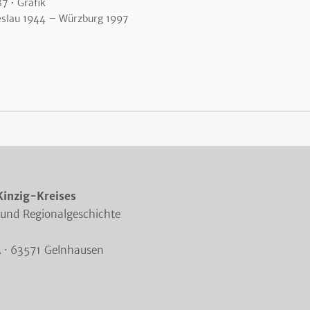
7 • Grafik
eslau 1944
– Würzburg 1997
Kinzig-Kreises
 und Regionalgeschichte
A · 63571 Gelnhausen