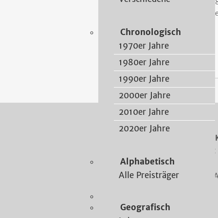
198
Br
Chronologisch
1970er Jahre
1980er Jahre
1990er Jahre
2000er Jahre
2010er Jahre
2020er Jahre
Der Kreisausschuss des Main-
Amt für Kultur, Sport, Ehrenamt
Alphabetisch
Fachbereich Kultur
Alle Preisträger
Barbarossastraße 24 · Gebäude 
Telefon 06051-85-13754
E-Mail:
kultur@mkk.de
Geografisch