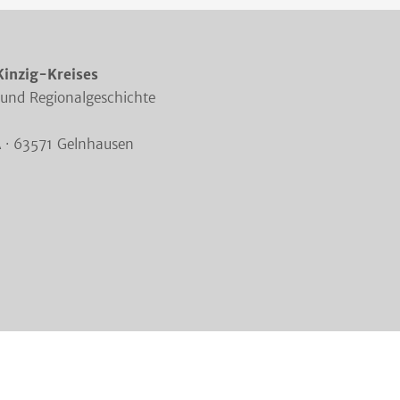
Kinzig-Kreises
 und Regionalgeschichte
A · 63571 Gelnhausen