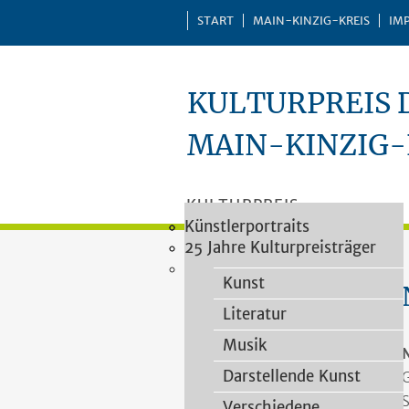
START
MAIN-KINZIG-KREIS
IM
KULTURPREIS 
MAIN-KINZIG-
KULTURPREIS
Vergaberichtlinien
Impressionen
Künstlerportraits
Kategorien
PREISTRÄGER
Vorschlagsformular
25 Jahre Kulturpreisträger
VERLEIHUNGEN
Heimatforschung
Kulturpreisjury
PUBLIKATIONEN
Kunst
Literatur
Musik
Darstellende Kunst
G
S
Verschiedene