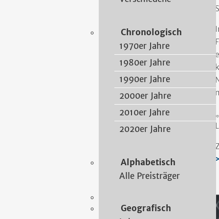
S
2025 • Musik
Nashi Young Cho
I
Chronologisch
F
Heidelberg 1979 – Hanau 2026
1970er Jahre
e
www.NYCjazz.de
1980er Jahre
k
Musik
2025
1990er Jahre
N
m
2000er Jahre
Schöneck
2010er Jahre
„
L
2020er Jahre
Z
>
Alphabetisch
Alle Preisträger
Geografisch