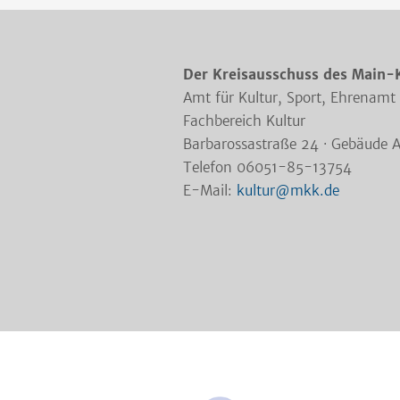
Der Kreisausschuss des Main-
Amt für Kultur, Sport, Ehrenamt
Fachbereich Kultur
Barbarossastraße 24 · Gebäude 
Telefon 06051-85-13754
E-Mail:
kultur@mkk.de